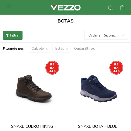

BOTAS
Recomendados
Quitar filtros
Filtrando por:
Calzado
Botas
SNAKE CUERO HIKING -
SNAKE BOTA - BLUE