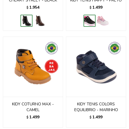
CHERRY STREET - BLACK
KIDY TENIS HAPPY - PRETO
1.954
1.499
$
$
KIDY COTURNO MAX -
KIDY TENIS COLORS
CAMEL
EQUILIBRIO - MARINHO
1.499
1.499
$
$