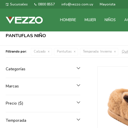
Sucursales
0800 8557
info@vezzo.com.uy
Mayorista
HOMBRE
MUJER
NIÑOS
A
PANTUFLAS NIÑO
Quit
Filtrando por:
Calzado
Pantuflas
Temporada:
Invierno
Categorías
Marcas
Precio
($)
Temporada