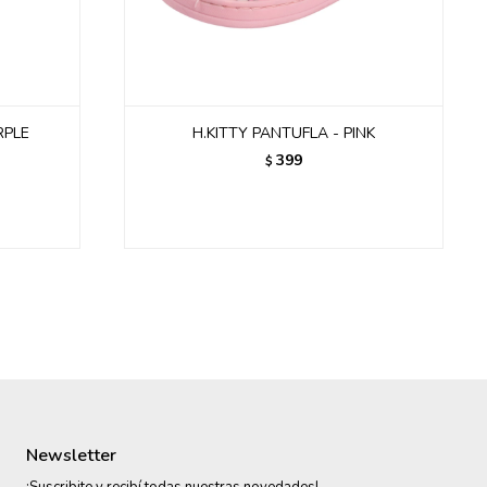
RPLE
H.KITTY PANTUFLA - PINK
399
$
Newsletter
¡Suscribite y recibí todas nuestras novedades!