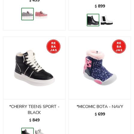
499
$
899
$
*CHERRY TEENS SPORT -
*MICOMIC BOTA - NAVY
BLACK
699
$
849
$