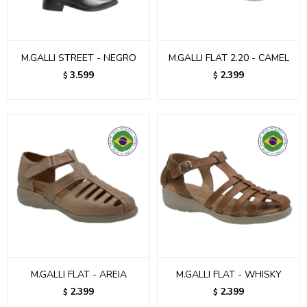
M.GALLI STREET - NEGRO
M.GALLI FLAT 2.20 - CAMEL
3.599
2.399
$
$
M.GALLI FLAT - AREIA
M.GALLI FLAT - WHISKY
2.399
2.399
$
$