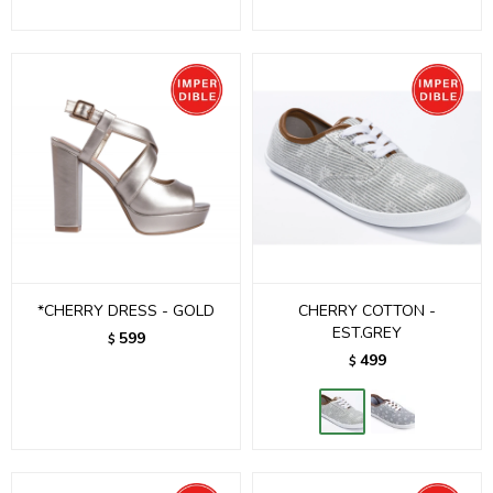
*CHERRY DRESS - GOLD
CHERRY COTTON -
EST.GREY
599
$
499
$