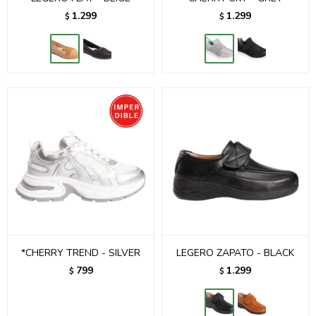
1.299
1.299
$
$
*CHERRY TREND - SILVER
LEGERO ZAPATO - BLACK
799
1.299
$
$