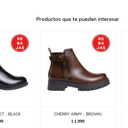
095900358
095409228
Productos que te pueden interesar
095900359
095101550
095900383
095900383
095900354
T - BLACK
CHERRY ARMY - BROWN
99
1.999
$