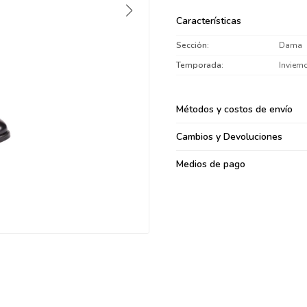
095900371
Características
095900382
Sección
Dama
095900344
094499894
Temporada
Inviern
095900361
095900369
Métodos y costos de envío
095900374
Cambios y Devoluciones
095900376
097080133
Medios de pago
096433997
095101509
097541983
094841050
095660015
095900341
097053671
095272924