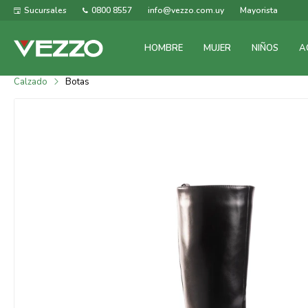
Sucursales
0800 8557
info@vezzo.com.uy
Mayorista
HOMBRE
MUJER
NIÑOS
A
Calzado
Botas