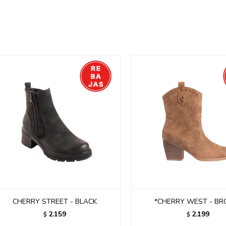
CHERRY STREET - BLACK
*CHERRY WEST - B
2.159
2.199
$
$