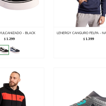
VULCANIZADO - BLACK
LENERGY CANGURO FELPA - N
1.299
1.399
$
$