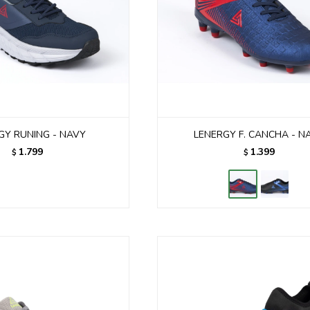
GY RUNING - NAVY
LENERGY F. CANCHA - N
1.799
1.399
$
$