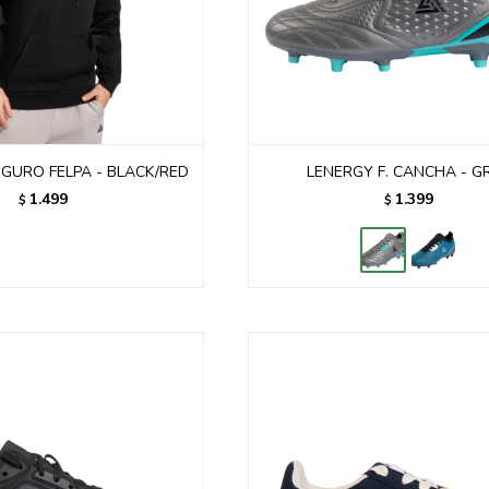
GURO FELPA - BLACK/RED
LENERGY F. CANCHA - G
1.499
1.399
$
$