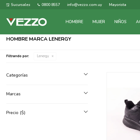
Sucursales
0800 8557
info@vezzo.com.uy
Mayorista
HOMBRE
MUJER
NIÑOS
A
HOMBRE MARCA LENERGY
Filtrando por:
Lenergy
Categorías
Marcas
Precio
($)