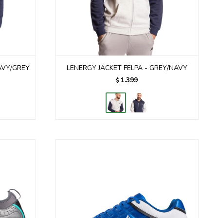
AVY/GREY
LENERGY JACKET FELPA - GREY/NAVY
1.399
$