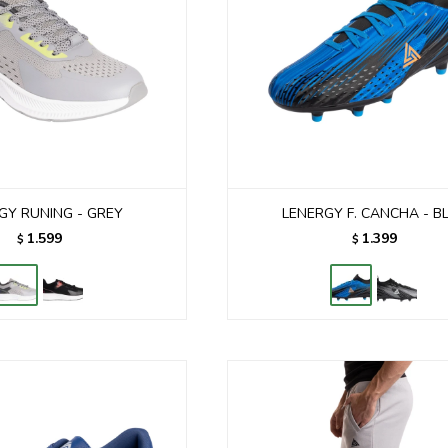
GY RUNING - GREY
LENERGY F. CANCHA - B
1.599
1.399
$
$