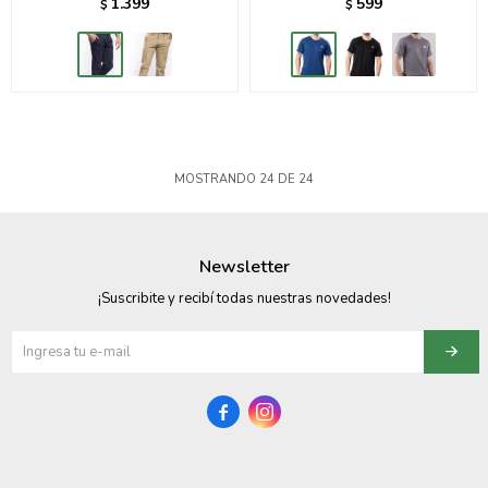
1.399
599
$
$
MOSTRANDO
24
DE
24
Newsletter
¡Suscribite y recibí todas nuestras novedades!

