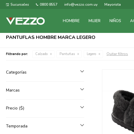
Sucursales
0800 8557
info@vezzo.com.uy
Mayorista
HOMBRE
MUJER
NIÑOS
A
PANTUFLAS HOMBRE MARCA LEGERO
Quitar filtros
Filtrando por:
Calzado
Pantuflas
Legero
Categorías
Marcas
Precio
($)
Temporada