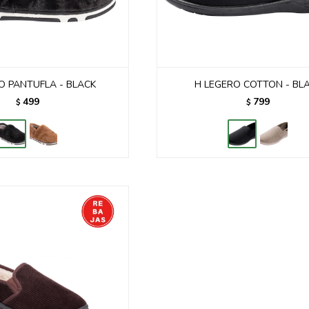
O PANTUFLA - BLACK
H LEGERO COTTON - BL
499
799
$
$