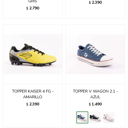
GRIS
2.390
$
2.790
$
TOPPER KAISER 4 FG -
TOPPER V WAGON 2.1 -
AMARILLO
AZUL
2.390
1.490
$
$