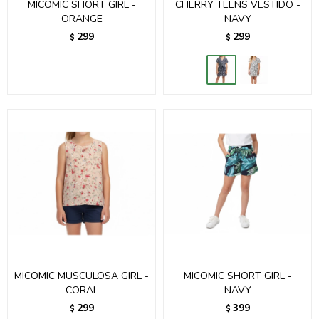
MICOMIC SHORT GIRL -
CHERRY TEENS VESTIDO -
ORANGE
NAVY
299
299
$
$
MICOMIC MUSCULOSA GIRL -
MICOMIC SHORT GIRL -
CORAL
NAVY
299
399
$
$