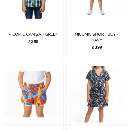
MICOMIC CAMISA - GREEN
MICOMIC SHORT BOY -
NAVY
399
$
399
$