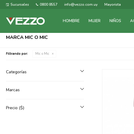
Sucursales
0800 8557
info@vezzo.com.uy
Mayorista
HOMBRE
MUJER
NIÑOS
A
MARCA MIC O MIC
Filtrando por:
Mic o Mic
Categorías
Marcas
Precio
($)