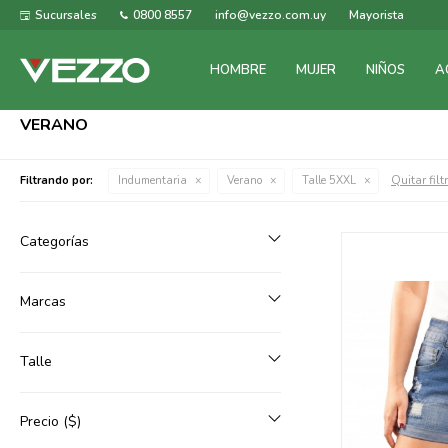
Sucursales
0800 8557
info@vezzo.com.uy
Mayorista
HOMBRE
MUJER
NIÑOS
A
VERANO
Quitar filt
Filtrando por:
Indumentaria
Verano
Talle 5XXL
Categorías
Marcas
Talle
Precio
($)