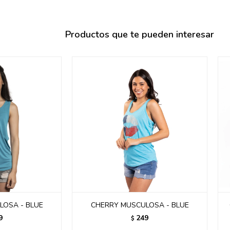
095900358
095409228
Productos que te pueden interesar
095900359
095101550
095900383
095900383
095900354
LOSA - BLUE
CHERRY MUSCULOSA - BLUE
9
249
$