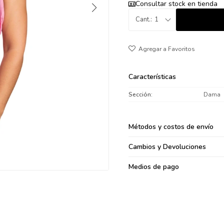
Consultar stock en tienda
095900371
1
095900382
095900344
094499894
095900361
095900369
Características
095900374
Sección
Dama
095900376
097080133
Métodos y costos de envío
096433997
095101509
Cambios y Devoluciones
097541983
Medios de pago
094841050
095660015
095900341
097053671
095272924