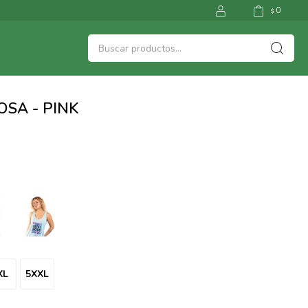
0
$
OSA - PINK
XL
5XXL