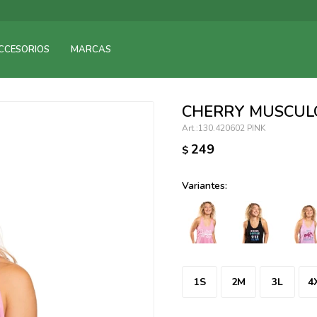
095900375
CCESORIOS
MARCAS
095900378
095900365
095900383
CHERRY MUSCUL
095305135
130.420602 PINK
095271242
249
$
095900355
095900340
Variantes:
095900372
095101429
095277079
095900346
094499984
1S
2M
3L
4
097538242
095102131