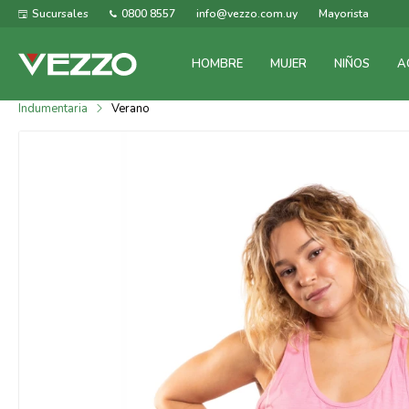
Sucursales
0800 8557
info@vezzo.com.uy
Mayorista
HOMBRE
MUJER
NIÑOS
A
Indumentaria
Verano