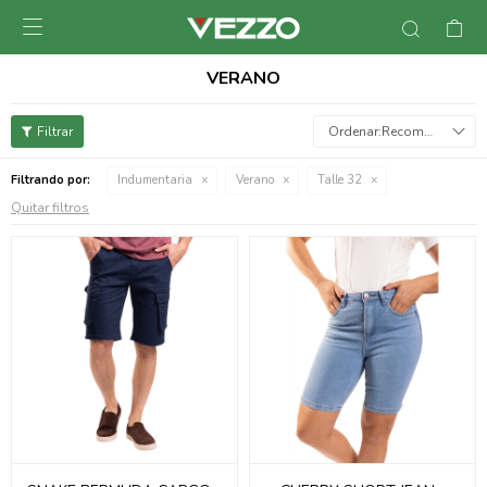

VERANO
Recomendados
Filtrando por:
Indumentaria
Verano
Talle 32
Quitar filtros