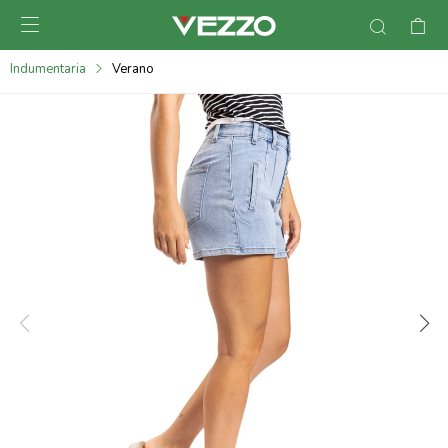

095900378
Indumentaria
Verano
095900365
095900383
095305135
095271242
095900355
095900340
095900372
095101429
095277079