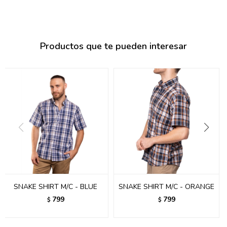
095900374
095900376
Productos que te pueden interesar
097080133
096433997
095101509
097541983
094841050
095660015
095900341
SNAKE SHIRT M/C - BLUE
SNAKE SHIRT M/C - ORANGE
097053671
799
799
$
$
095272924