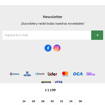
095900358
Newsletter
095409228
¡Suscribite y recibí todas nuestras novedades!
095900359
095101550
095900383


095900383
095900354
1.199
$
© Copyright 2026 / Vezzo Calzados
24
26
28
30
32
34
36