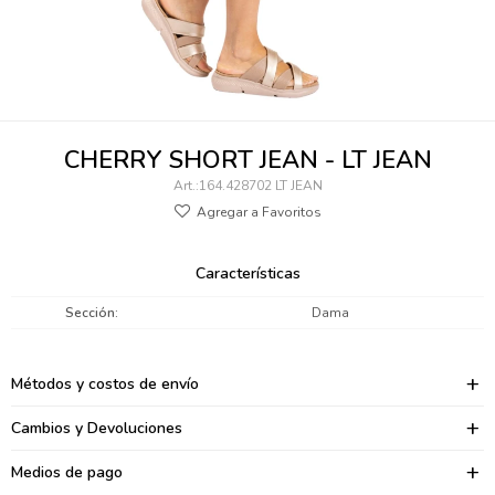
095900346
094499984
097538242
CHERRY SHORT JEAN - LT JEAN
095102131
164.428702 LT JEAN
095900371
095900382
Características
095900344
Sección
Dama
094499894
Métodos y costos de envío
095900361
Cambios y Devoluciones
095900369
Medios de pago