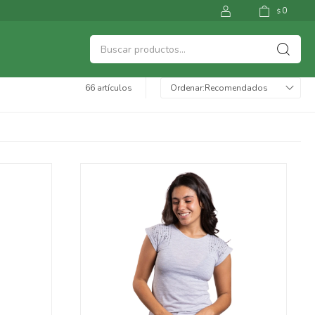
0
$
66 artículos
Recomendados