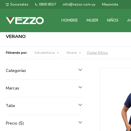
Sucursales
0800 8557
info@vezzo.com.uy
Mayorista
HOMBRE
MUJER
NIÑOS
A
VERANO
Quitar filtros
Filtrando por:
Indumentaria
Verano
Categorías
Marcas
Talle
Precio
($)