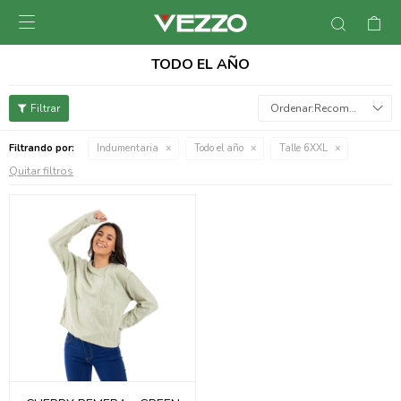

TODO EL AÑO
Recomendados
Filtrando por:
Indumentaria
Todo el año
Talle 6XXL
Quitar filtros