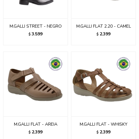
M.GALLI STREET - NEGRO
M.GALLI FLAT 2.20 - CAMEL
3.599
2.399
$
$
M.GALLI FLAT - AREIA
M.GALLI FLAT - WHISKY
2.399
2.399
$
$