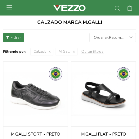

CALZADO MARCA M.GALLI
Recomendados
Quitar filtros
Filtrando por:
Calzado
M.Galli
M.GALLI SPORT - PRETO
M.GALLI FLAT - PRETO