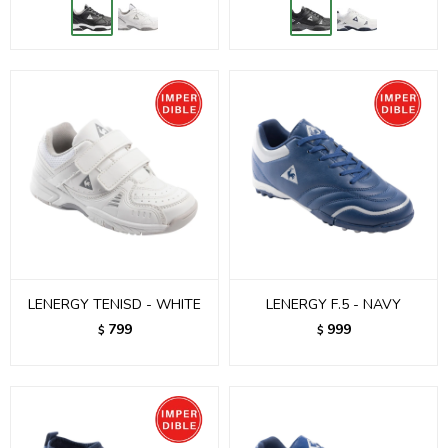
LENERGY TENISD - WHITE
LENERGY F.5 - NAVY
799
999
$
$