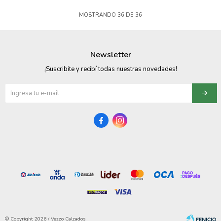
MOSTRANDO
36
DE
36
Newsletter
¡Suscribite y recibí todas nuestras novedades!


© Copyright 2026 / Vezzo Calzados