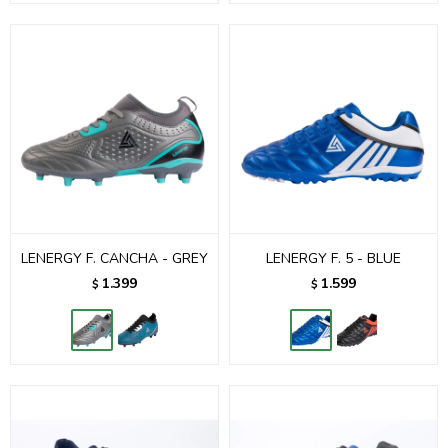
LENERGY F. CANCHA - GREY
LENERGY F. 5 - BLUE
1.399
1.599
$
$