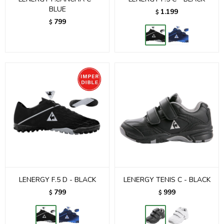
BLUE
1.199
$
799
$
LENERGY F.5 D - BLACK
LENERGY TENIS C - BLACK
799
999
$
$