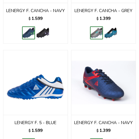
LENERGY F. CANCHA - NAVY
LENERGY F. CANCHA - GREY
1.599
1.399
$
$
LENERGY F. 5 - BLUE
LENERGY F. CANCHA - NAVY
1.599
1.399
$
$