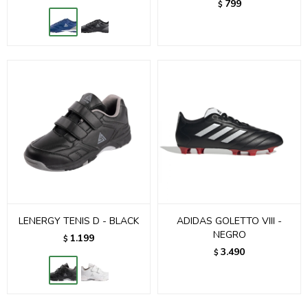
799
$
LENERGY TENIS D - BLACK
ADIDAS GOLETTO VIII -
NEGRO
1.199
$
3.490
$