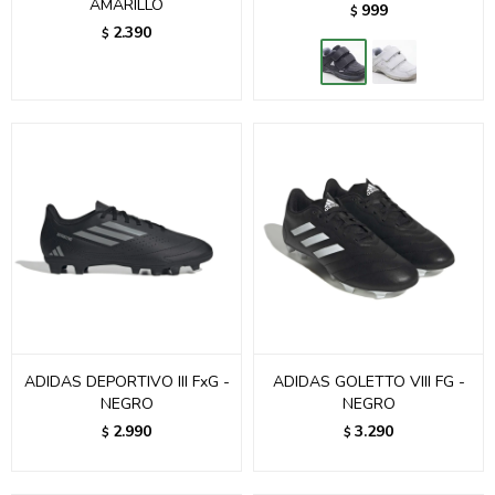
AMARILLO
999
$
2.390
$
ADIDAS DEPORTIVO III FxG -
ADIDAS GOLETTO VIII FG -
NEGRO
NEGRO
2.990
3.290
$
$