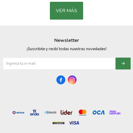
VER MÁS
Newsletter
¡Suscribite y recibí todas nuestras novedades!

