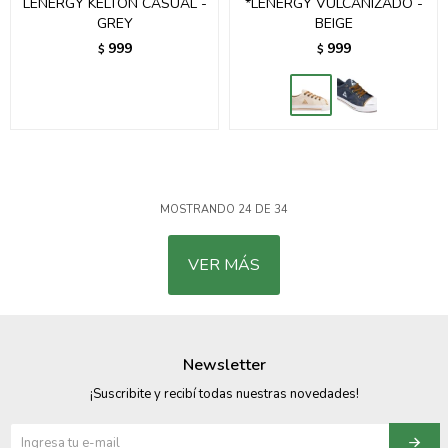
LENERGY KELTON CASUAL -
*LENERGY VULCANIZADO -
GREY
BEIGE
999
999
$
$
MOSTRANDO
24
DE
34
VER MÁS
Newsletter
¡Suscribite y recibí todas nuestras novedades!