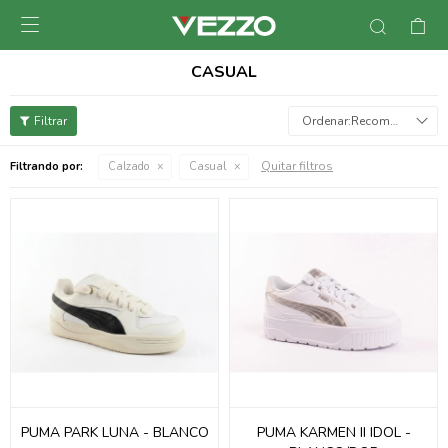

CASUAL
Recomendados
Quitar filtros
Filtrando por:
Calzado
Casual
PUMA PARK LUNA - BLANCO
PUMA KARMEN II IDOL -