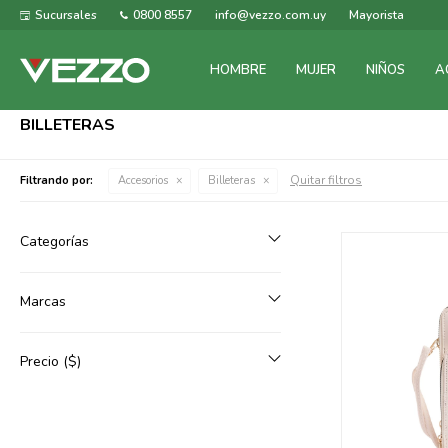
Sucursales
0800 8557
info@vezzo.com.uy
Mayorista
HOMBRE
MUJER
NIÑOS
A
BILLETERAS
Quitar filtros
Filtrando por:
Accesorios
Billeteras
Categorías
Marcas
Precio
($)