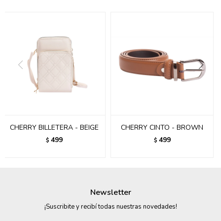
095900374
095900376
097080133
096433997
095101509
097541983
CHERRY BILLETERA - BEIGE
CHERRY CINTO - BROWN
094841050
499
499
$
$
095660015
095900341
Newsletter
097053671
¡Suscribite y recibí todas nuestras novedades!
095272924