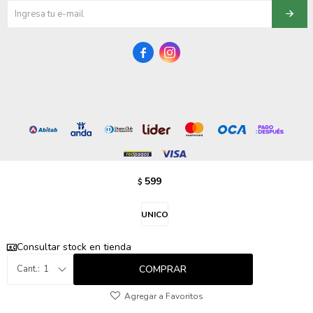
095900358
095409228


095900359
095101550
095900383
095900383
599
$
© Copyright 2026 / Vezzo Calzados
095900354
UNICO
Consultar stock en tienda
COMPRAR
1
Fenicio