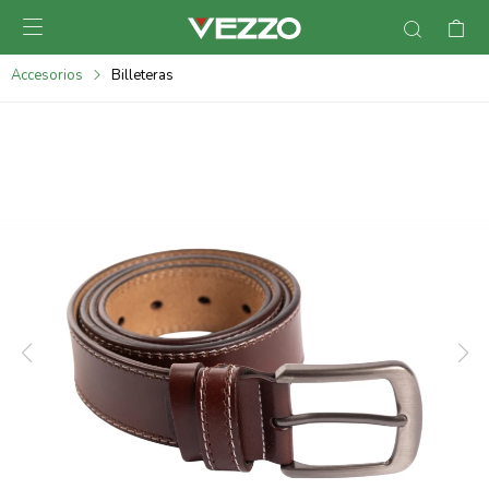

095900378
Accesorios
Billeteras
095900365
095900383
095305135
095271242
095900355
095900340
095900372
095101429
095277079