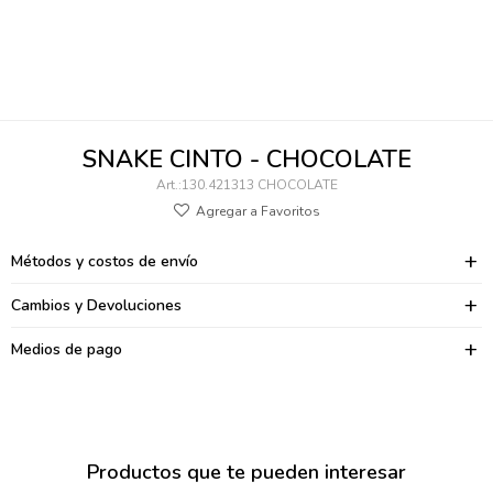
095900346
094499984
097538242
SNAKE CINTO - CHOCOLATE
095102131
130.421313 CHOCOLATE
095900371
Métodos y costos de envío
095900382
Cambios y Devoluciones
095900344
Medios de pago
094499894
095900361
095900369
Productos que te pueden interesar