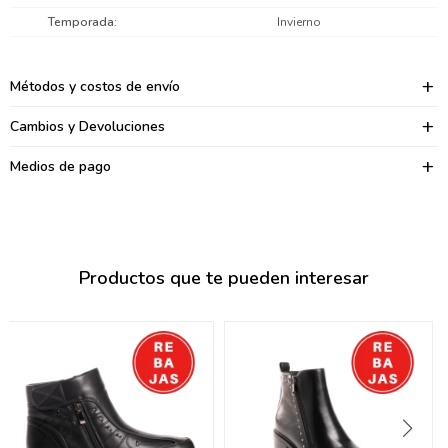
095900374
Temporada
Invierno
095900376
Métodos y costos de envío
097080133
Cambios y Devoluciones
096433997
Medios de pago
095101509
097541983
094841050
Productos que te pueden interesar
095660015
095900341
097053671
095272924