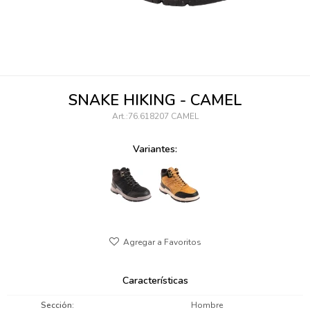
095900346
094499984
097538242
SNAKE HIKING - CAMEL
095102131
76.618207 CAMEL
095900371
Variantes:
095900382
095900344
094499894
095900361
Características
095900369
Sección
Hombre