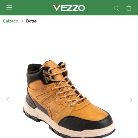

095900378
Calzado
Botas
095900365
095900383
095305135
095271242
095900355
095900340
095900372
095101429
095277079