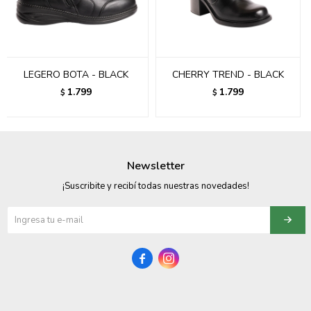
095900358
095409228
LEGERO BOTA - BLACK
CHERRY TREND - BLACK
095900359
1.799
1.799
$
$
095101550
095900383
Newsletter
095900383
¡Suscribite y recibí todas nuestras novedades!
095900354

