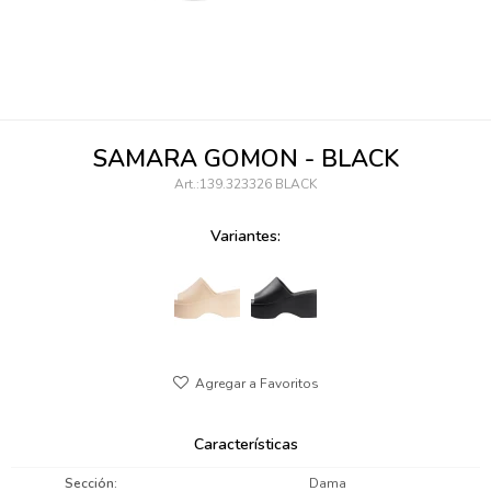
095900346
094499984
097538242
SAMARA GOMON - BLACK
095102131
139.323326 BLACK
095900371
Variantes:
095900382
095900344
094499894
095900361
Características
095900369
Sección
Dama