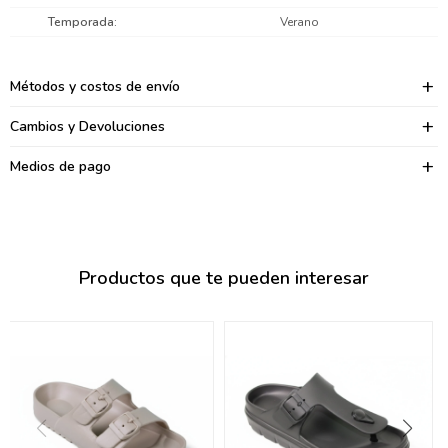
095900374
Temporada
Verano
095900376
Métodos y costos de envío
097080133
Cambios y Devoluciones
096433997
Medios de pago
095101509
097541983
094841050
Productos que te pueden interesar
095660015
095900341
097053671
095272924