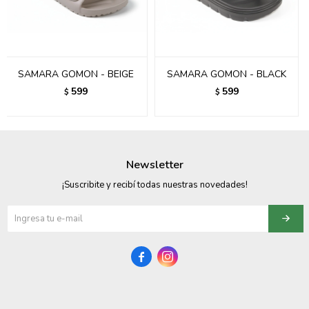
095900358
095409228
SAMARA GOMON - BEIGE
SAMARA GOMON - BLACK
095900359
599
599
$
$
095101550
095900383
Newsletter
095900383
¡Suscribite y recibí todas nuestras novedades!
095900354

