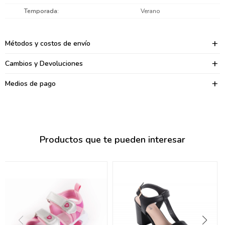
095900374
Temporada
Verano
095900376
Métodos y costos de envío
097080133
Cambios y Devoluciones
096433997
Medios de pago
095101509
097541983
094841050
Productos que te pueden interesar
095660015
095900341
097053671
095272924