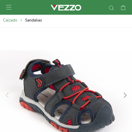

095900378
Calzado
Sandalias
095900365
095900383
095305135
095271242
095900355
095900340
095900372
095101429
095277079