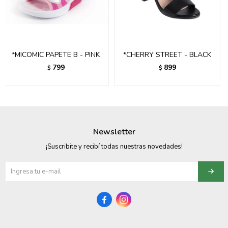
095900358
095409228
*MICOMIC PAPETE B - PINK
*CHERRY STREET - BLACK
095900359
799
899
$
$
095101550
095900383
095900383
Newsletter
095900354
¡Suscribite y recibí todas nuestras novedades!

