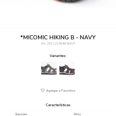
095900346
094499984
097538242
*MICOMIC HIKING B - NAVY
095102131
202.121964B NAVY
095900371
Variantes:
095900382
095900344
094499894
095900361
Características
095900369
Sección
Niño