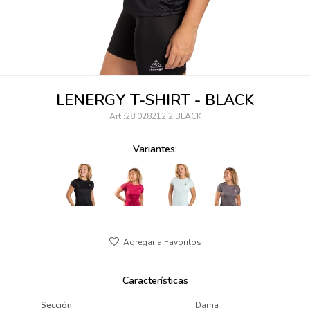
095900346
094499984
097538242
LENERGY T-SHIRT - BLACK
095102131
28.028212.2 BLACK
095900371
Variantes:
095900382
095900344
094499894
095900361
Características
095900369
Sección
Dama