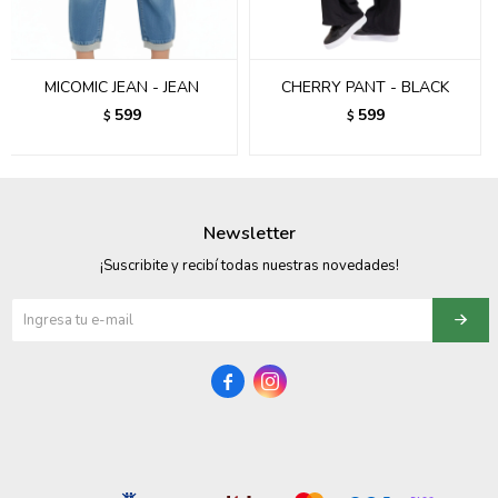
095900358
095409228
MICOMIC JEAN - JEAN
CHERRY PANT - BLACK
599
599
$
$
095900359
095101550
095900383
Newsletter
¡Suscribite y recibí todas nuestras novedades!
095900383
095900354

