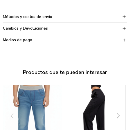
095900374
095900376
Métodos y costos de envío
097080133
Cambios y Devoluciones
096433997
Medios de pago
095101509
097541983
Productos que te pueden interesar
094841050
095660015
095900341
097053671
095272924