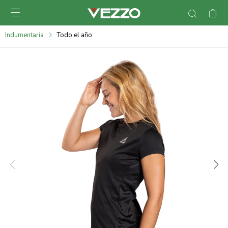

095900378
Indumentaria
Todo el año
095900365
095900383
095305135
095271242
095900355
095900340
095900372
095101429
095277079