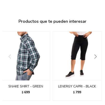
095900374
095900376
Productos que te pueden interesar
097080133
096433997
095101509
097541983
094841050
095660015
095900341
SNAKE SHIRT - GREEN
LENERGY CAPRI - BLACK
097053671
699
799
$
$
095272924