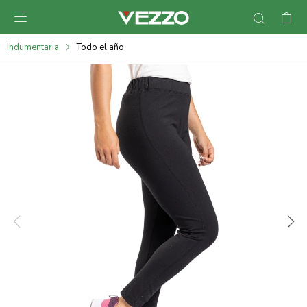

095900378
Indumentaria
Todo el año
095900365
095900383
095305135
095271242
095900355
095900340
095900372
095101429
095277079