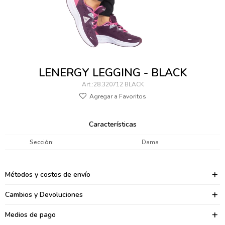
095900346
094499984
097538242
LENERGY LEGGING - BLACK
095102131
28.320712 BLACK
095900371
095900382
Características
095900344
Sección
Dama
094499894
Métodos y costos de envío
095900361
Cambios y Devoluciones
095900369
Medios de pago