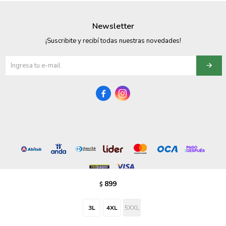
095900358
Newsletter
095409228
¡Suscribite y recibí todas nuestras novedades!
095900359
095101550


095900383
095900383
095900354
899
$
© Copyright 2026 / Vezzo Calzados
3L
4XL
5XXL