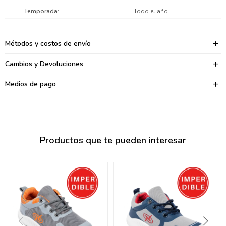
095900374
Temporada
Todo el año
095900376
Métodos y costos de envío
097080133
Cambios y Devoluciones
096433997
Medios de pago
095101509
097541983
094841050
Productos que te pueden interesar
095660015
095900341
097053671
095272924