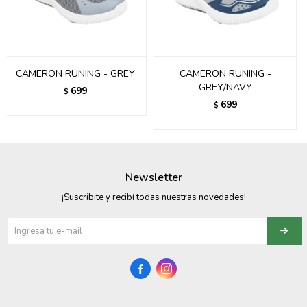
095900358
095409228
CAMERON RUNING - GREY
CAMERON RUNING -
095900359
GREY/NAVY
699
$
699
$
095101550
095900383
095900383
Newsletter
095900354
¡Suscribite y recibí todas nuestras novedades!

