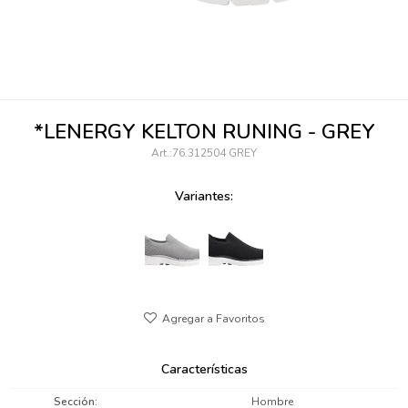
095900346
094499984
097538242
*LENERGY KELTON RUNING - GREY
095102131
76.312504 GREY
095900371
Variantes:
095900382
095900344
094499894
095900361
Características
095900369
Sección
Hombre