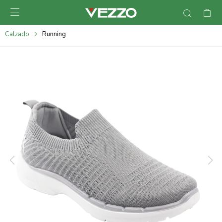

095900378
Calzado
Running
095900365
095900383
095305135
095271242
095900355
095900340
095900372
095101429
095277079