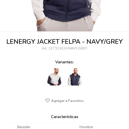
095900346
094499984
097538242
LENERGY JACKET FELPA - NAVY/GREY
095102131
157.514224 NAVY/GREY
095900371
Variantes:
095900382
095900344
094499894
095900361
Características
095900369
Sección
Hombre