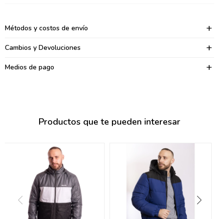
095900374
095900376
Métodos y costos de envío
097080133
Cambios y Devoluciones
096433997
Medios de pago
095101509
097541983
Productos que te pueden interesar
094841050
095660015
095900341
097053671
095272924