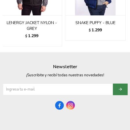
095900358
095409228
LENERGY JACKET NYLON -
SNAKE PUFFY - BLUE
GREY
1.299
$
095900359
1.299
$
095101550
095900383
Newsletter
095900383
¡Suscribite y recibí todas nuestras novedades!
095900354

