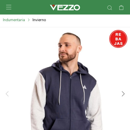

095900378
Indumentaria
Invierno
095900365
095900383
095305135
095271242
095900355
095900340
095900372
095101429
095277079