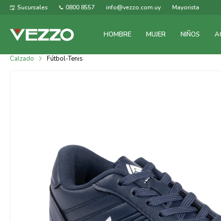
Sucursales
0800 8557
info@vezzo.com.uy
Mayorista
HOMBRE
MUJER
NIÑOS
A
Calzado
Fútbol-Tenis