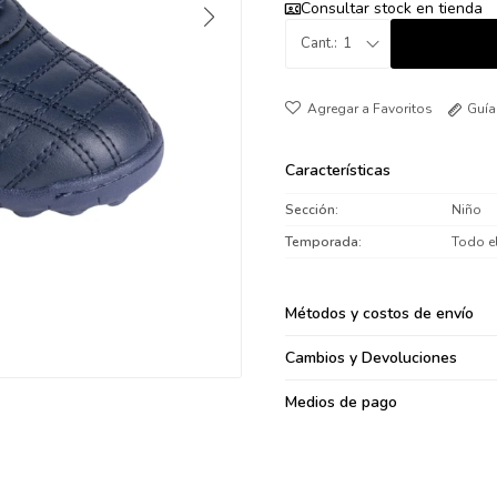
Consultar stock en tienda
095900371
1
095900382
095900344
094499894
Guía
095900361
095900369
Características
095900374
Sección
Niño
095900376
Temporada
Todo e
097080133
096433997
Métodos y costos de envío
095101509
097541983
Cambios y Devoluciones
094841050
Medios de pago
095660015
095900341
097053671
095272924