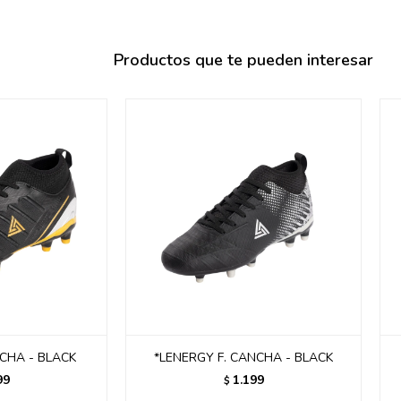
095900358
095409228
Productos que te pueden interesar
095900359
095101550
095900383
095900383
095900354
CHA - BLACK
*LENERGY F. CANCHA - BLACK
99
1.199
$