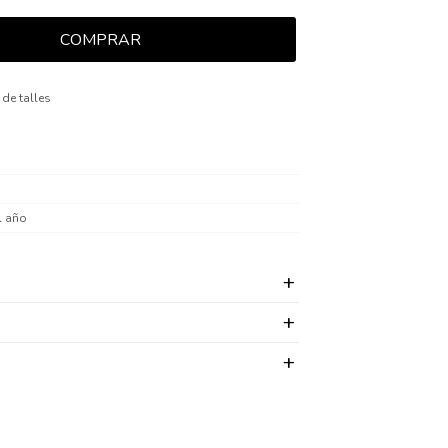
COMPRAR
 de talles
l año