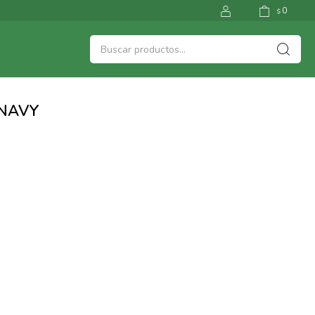
0
$
- NAVY