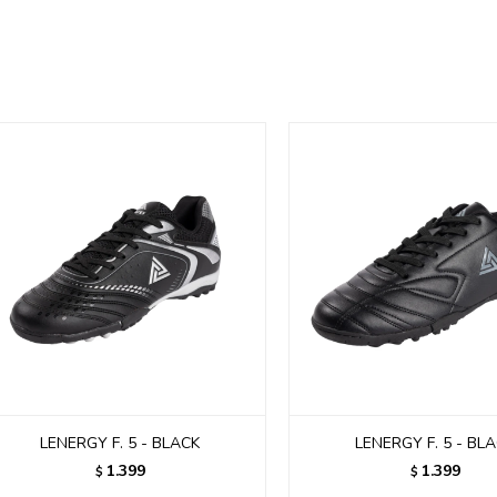
LENERGY F. 5 - BLACK
LENERGY F. 5 - BL
1.399
1.399
$
$