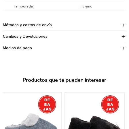
095900374
Temporada
Invierno
095900376
Métodos y costos de envío
097080133
Cambios y Devoluciones
096433997
Medios de pago
095101509
097541983
094841050
Productos que te pueden interesar
095660015
095900341
097053671
095272924