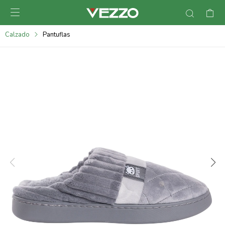

095900378
Calzado
Pantuflas
095900365
095900383
095305135
095271242
095900355
095900340
095900372
095101429
095277079