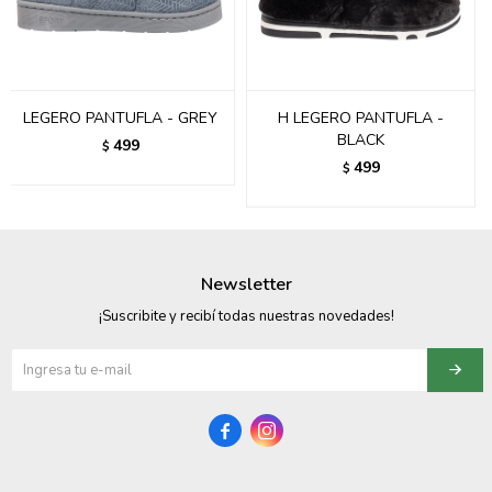
095900358
095409228
LEGERO PANTUFLA - GREY
H LEGERO PANTUFLA -
095900359
BLACK
499
$
499
$
095101550
095900383
095900383
Newsletter
095900354
¡Suscribite y recibí todas nuestras novedades!

