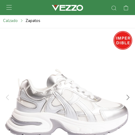

095900378
Calzado
Zapatos
095900365
095900383
095305135
095271242
095900355
095900340
095900372
095101429
095277079