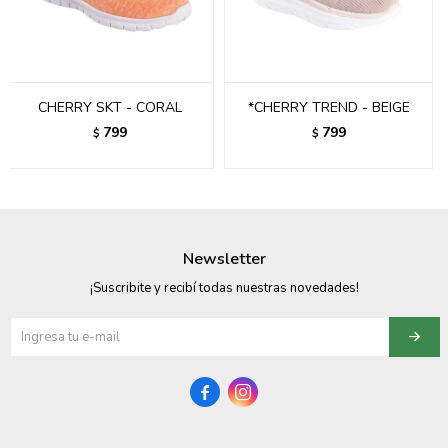
095900358
095409228
CHERRY SKT - CORAL
*CHERRY TREND - BEIGE
095900359
799
799
$
$
095101550
095900383
095900383
Newsletter
095900354
¡Suscribite y recibí todas nuestras novedades!

