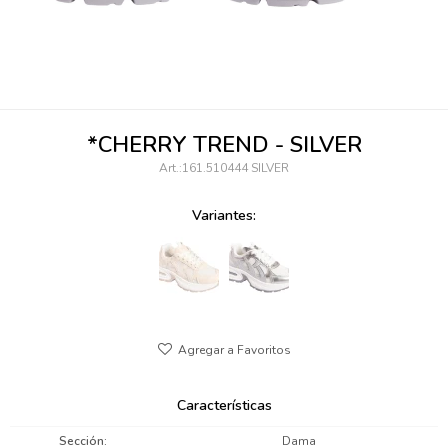
095900346
094499984
097538242
*CHERRY TREND - SILVER
095102131
161.510444 SILVER
095900371
Variantes:
095900382
095900344
094499894
095900361
Características
095900369
Sección
Dama