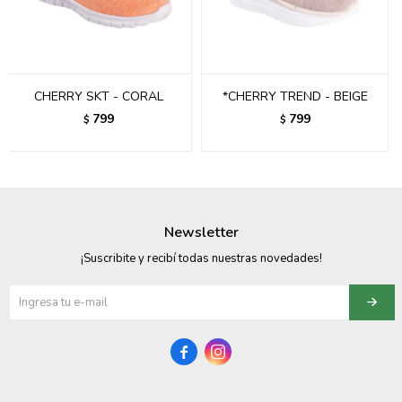
095900358
095409228
CHERRY SKT - CORAL
*CHERRY TREND - BEIGE
095900359
799
799
$
$
095101550
095900383
095900383
Newsletter
095900354
¡Suscribite y recibí todas nuestras novedades!

