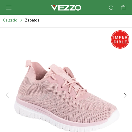

095900378
Calzado
Zapatos
095900365
095900383
095305135
095271242
095900355
095900340
095900372
095101429
095277079