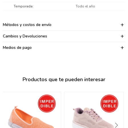
095900374
Temporada
Todo el año
095900376
Métodos y costos de envío
097080133
Cambios y Devoluciones
096433997
Medios de pago
095101509
097541983
094841050
Productos que te pueden interesar
095660015
095900341
097053671
095272924