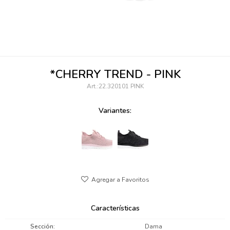
095900346
094499984
097538242
*CHERRY TREND - PINK
095102131
22.320101 PINK
095900371
Variantes:
095900382
095900344
094499894
095900361
Características
095900369
Sección
Dama