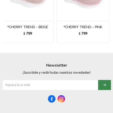
095900358
095409228
*CHERRY TREND - BEIGE
*CHERRY TREND - PINK
095900359
799
799
$
$
095101550
095900383
095900383
Newsletter
095900354
¡Suscribite y recibí todas nuestras novedades!

