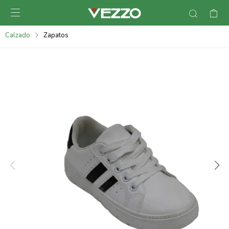

095900378
Calzado
Zapatos
095900365
095900383
095305135
095271242
095900355
095900340
095900372
095101429
095277079