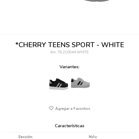
095900346
094499984
097538242
*CHERRY TEENS SPORT - WHITE
095102131
76.210044 WHITE
095900371
Variantes:
095900382
095900344
094499894
095900361
Características
095900369
Sección
Niño