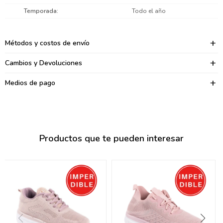
095900374
Temporada
Todo el año
095900376
Métodos y costos de envío
097080133
Cambios y Devoluciones
096433997
Medios de pago
095101509
097541983
094841050
Productos que te pueden interesar
095660015
095900341
097053671
095272924