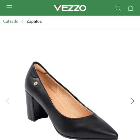

095900378
Calzado
Zapatos
095900365
095900383
095305135
095271242
095900355
095900340
095900372
095101429
095277079