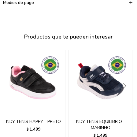
095900374
Medios de pago
095900376
097080133
Productos que te pueden interesar
096433997
095101509
097541983
094841050
095660015
095900341
097053671
KIDY TENIS HAPPY - PRETO
KIDY TENIS EQUILIBRIO -
MARINHO
1.499
$
095272924
1.499
$