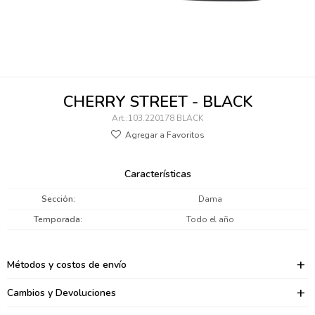
095900346
094499984
097538242
CHERRY STREET - BLACK
095102131
103.220178 BLACK
095900371
095900382
Características
095900344
Sección
Dama
Temporada
Todo el año
094499894
095900361
Métodos y costos de envío
095900369
Cambios y Devoluciones