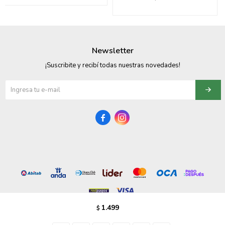
095900358
095409228
Newsletter
095900359
¡Suscribite y recibí todas nuestras novedades!
095101550
095900383


095900383
095900354
1.499
$
© Copyright 2026 / Vezzo Calzados