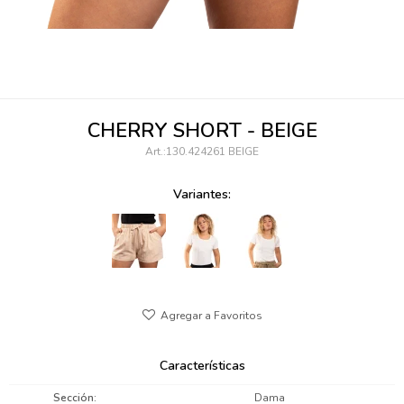
095900346
094499984
097538242
CHERRY SHORT - BEIGE
095102131
130.424261 BEIGE
095900371
Variantes:
095900382
095900344
094499894
095900361
Características
095900369
Sección
Dama