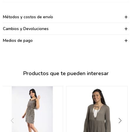
095900374
095900376
Métodos y costos de envío
097080133
Cambios y Devoluciones
096433997
Medios de pago
095101509
097541983
Productos que te pueden interesar
094841050
095660015
095900341
097053671
095272924