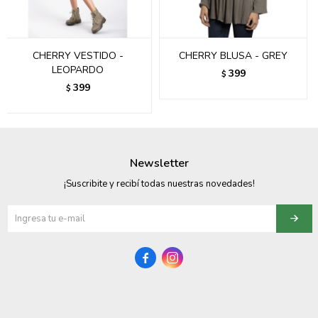
095900358
095409228
CHERRY VESTIDO -
CHERRY BLUSA - GREY
LEOPARDO
399
$
095900359
399
$
095101550
095900383
Newsletter
095900383
¡Suscribite y recibí todas nuestras novedades!
095900354

