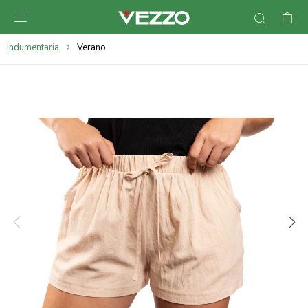

095900378
Indumentaria
Verano
095900365
095900383
095305135
095271242
095900355
095900340
095900372
095101429
095277079