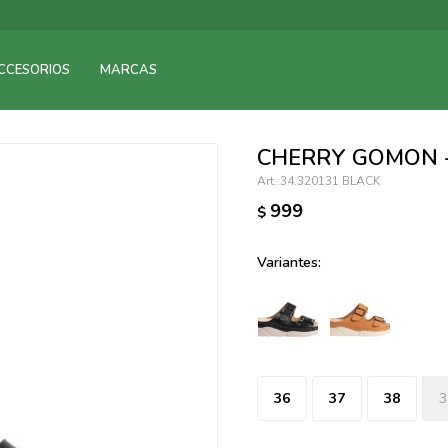
095900375
CCESORIOS
MARCAS
095900378
095900365
095900383
CHERRY GOMON 
095305135
34.320131 BLACK
095271242
999
$
095900355
095900340
Variantes:
095900372
095101429
095277079
095900346
094499984
36
37
38
3
097538242
095102131