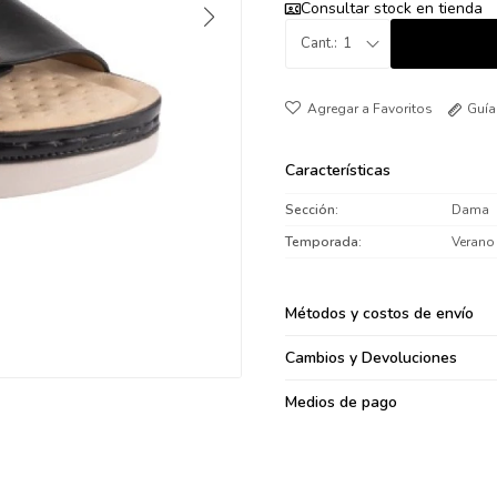
Consultar stock en tienda
095900371
1
095900382
095900344
094499894
Guía
095900361
095900369
Características
095900374
Sección
Dama
095900376
Temporada
Verano
097080133
096433997
Métodos y costos de envío
095101509
097541983
Cambios y Devoluciones
094841050
Medios de pago
095660015
095900341
097053671
095272924