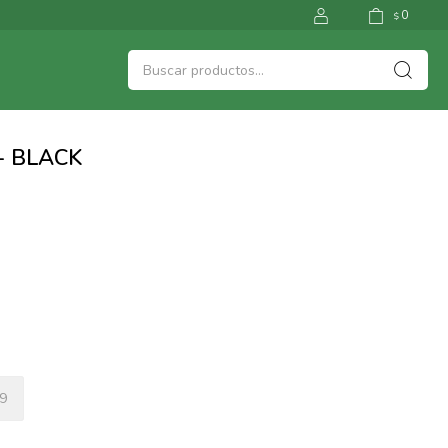
0
$
- BLACK
9