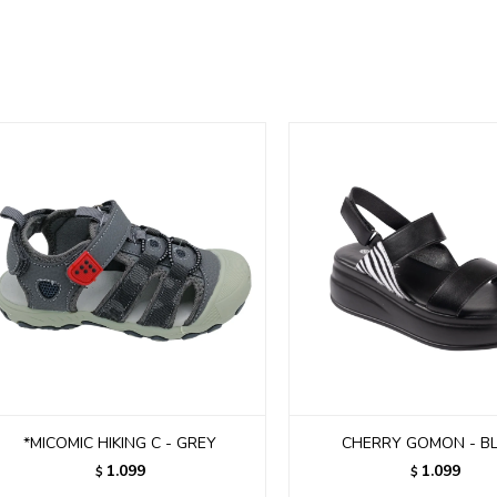
*MICOMIC HIKING C - GREY
CHERRY GOMON - B
1.099
1.099
$
$