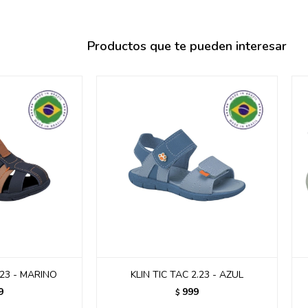
095900358
095409228
Productos que te pueden interesar
095900359
095101550
095900383
095900383
095900354
.23 - MARINO
KLIN TIC TAC 2.23 - AZUL
9
999
$