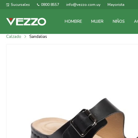
Sucursales
0800 8557
info@vezzo.com.uy
Mayorista
HOMBRE
MUJER
NIÑOS
A
Calzado
Sandalias