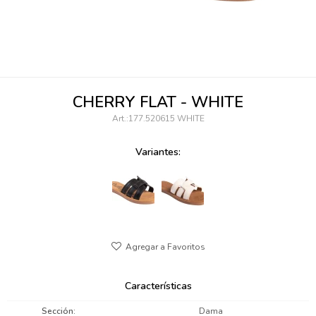
095900346
094499984
097538242
CHERRY FLAT - WHITE
095102131
177.520615 WHITE
095900371
Variantes:
095900382
095900344
094499894
095900361
Características
095900369
Sección
Dama