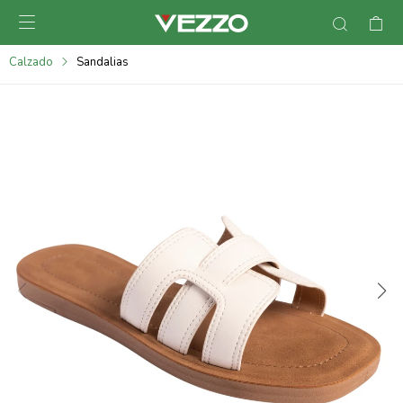

095900378
Calzado
Sandalias
095900365
095900383
095305135
095271242
095900355
095900340
095900372
095101429
095277079