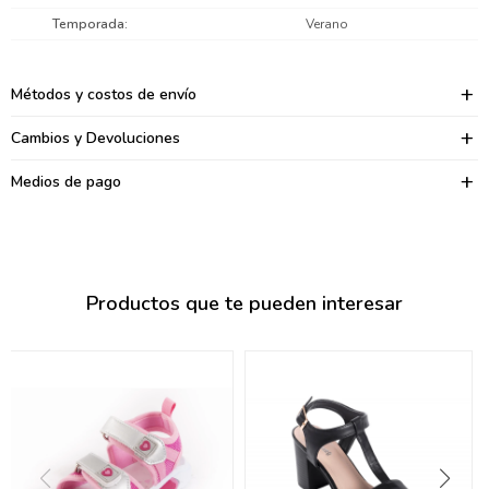
095900374
Temporada
Verano
095900376
Métodos y costos de envío
097080133
Cambios y Devoluciones
096433997
Medios de pago
095101509
097541983
094841050
Productos que te pueden interesar
095660015
095900341
097053671
095272924