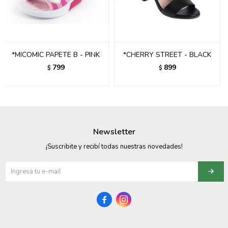
095900358
095409228
*MICOMIC PAPETE B - PINK
*CHERRY STREET - BLACK
095900359
799
899
$
$
095101550
095900383
095900383
Newsletter
095900354
¡Suscribite y recibí todas nuestras novedades!

