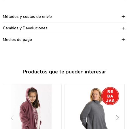
095900374
095900376
Métodos y costos de envío
097080133
Cambios y Devoluciones
096433997
Medios de pago
095101509
097541983
Productos que te pueden interesar
094841050
095660015
095900341
097053671
095272924