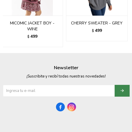
095900358
095409228
MICOMIC JACKET BOY -
CHERRY SWEATER - GREY
WINE
499
$
095900359
499
$
095101550
095900383
Newsletter
095900383
¡Suscribite y recibí todas nuestras novedades!
095900354

