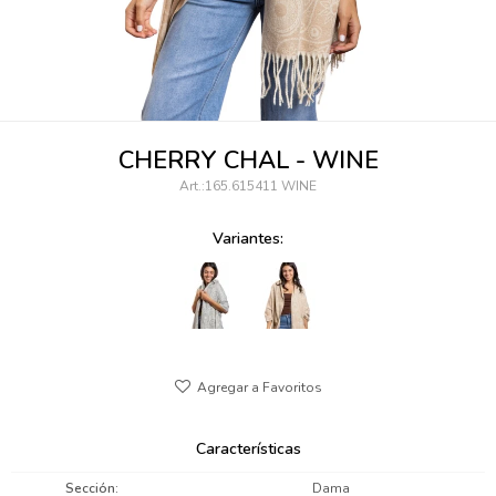
095900346
094499984
097538242
CHERRY CHAL - WINE
095102131
165.615411 WINE
095900371
Variantes:
095900382
095900344
094499894
095900361
Características
095900369
Sección
Dama