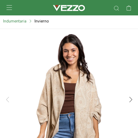

095900378
Indumentaria
Invierno
095900365
095900383
095305135
095271242
095900355
095900340
095900372
095101429
095277079