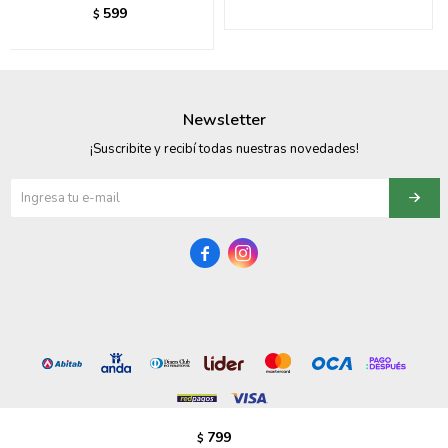
599
$
095900358
095409228
095900359
Newsletter
¡Suscribite y recibí todas nuestras novedades!
095101550
095900383
095900383


095900354
799
$