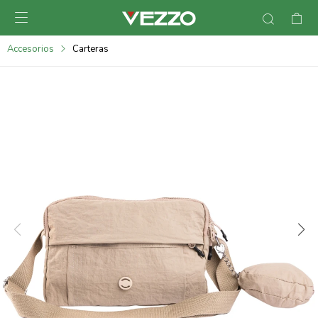

095900378
Accesorios
Carteras
095900365
095900383
095305135
095271242
095900355
095900340
095900372
095101429
095277079