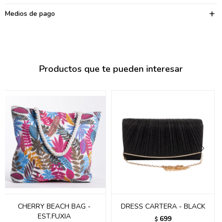
095900374
Medios de pago
095900376
097080133
096433997
Productos que te pueden interesar
095101509
097541983
094841050
095660015
095900341
097053671
CHERRY BEACH BAG -
DRESS CARTERA - BLACK
095272924
EST.FUXIA
699
$