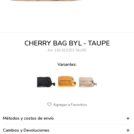
095900346
094499984
097538242
CHERRY BAG BYL - TAUPE
095102131
165.615353 TAUPE
095900371
Variantes:
095900382
095900344
094499894
095900361
Métodos y costos de envío
095900369
Cambios y Devoluciones