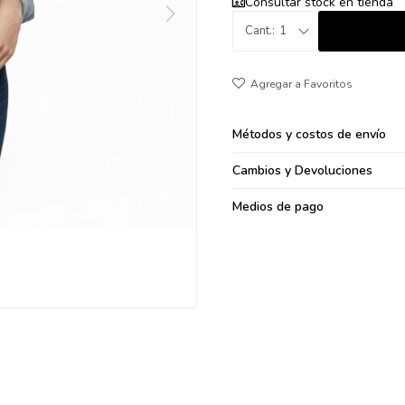
Consultar stock en tienda
095900371
1
095900382
095900344
094499894
095900361
Métodos y costos de envío
095900369
095900374
Cambios y Devoluciones
095900376
Medios de pago
097080133
096433997
095101509
097541983
094841050
095660015
095900341
097053671
095272924