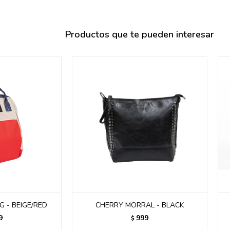
095900358
095409228
Productos que te pueden interesar
095900359
095101550
095900383
095900383
095900354
 - BEIGE/RED
CHERRY MORRAL - BLACK
9
999
$