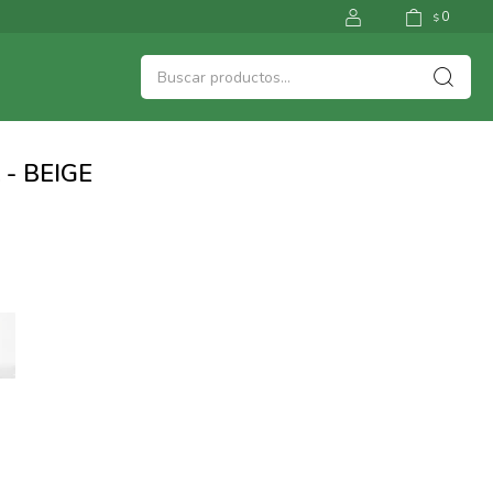
0
$
 - BEIGE