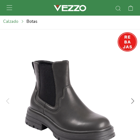

095900378
Calzado
Botas
095900365
095900383
095305135
095271242
095900355
095900340
095900372
095101429
095277079