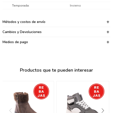
095900374
Temporada
Invierno
095900376
Métodos y costos de envío
097080133
Cambios y Devoluciones
096433997
Medios de pago
095101509
097541983
094841050
Productos que te pueden interesar
095660015
095900341
097053671
095272924