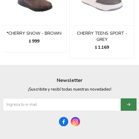
095900358
095409228
*CHERRY SNOW - BROWN
CHERRY TEENS SPORT -
095900359
GREY
999
$
1.169
$
095101550
095900383
095900383
Newsletter
095900354
¡Suscribite y recibí todas nuestras novedades!

