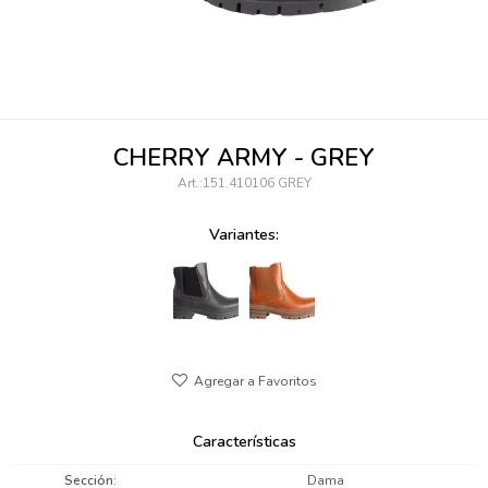
095900346
094499984
097538242
CHERRY ARMY - GREY
095102131
151.410106 GREY
095900371
Variantes:
095900382
095900344
094499894
095900361
Características
095900369
Sección
Dama