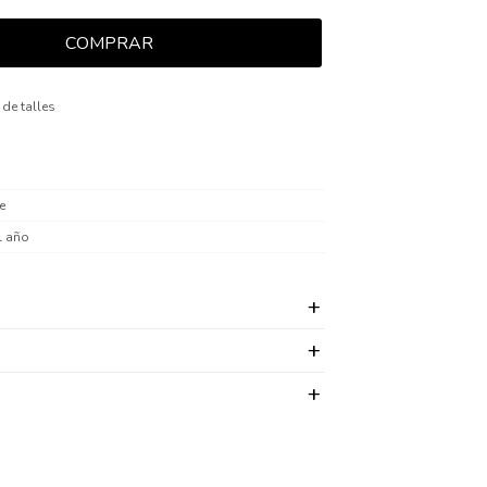
COMPRAR
 de talles
e
l año