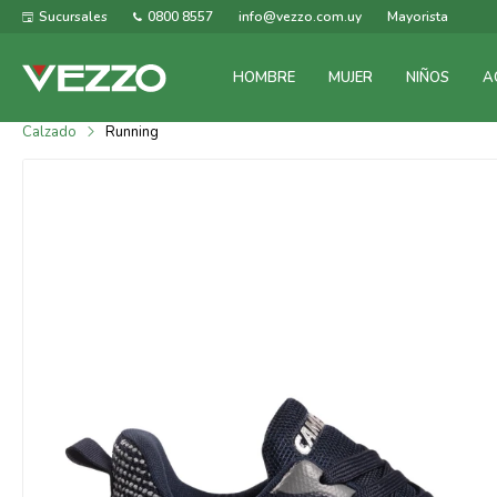
Sucursales
0800 8557
info@vezzo.com.uy
Mayorista
HOMBRE
MUJER
NIÑOS
A
Calzado
Running