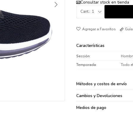
Consultar stock en tienda
095900371
1
095900382
095900344
094499894
Guía
095900361
095900369
Características
095900374
Sección
Hombr
095900376
Temporada
Todo e
097080133
096433997
Métodos y costos de envío
095101509
097541983
Cambios y Devoluciones
094841050
Medios de pago
095660015
095900341
097053671
095272924