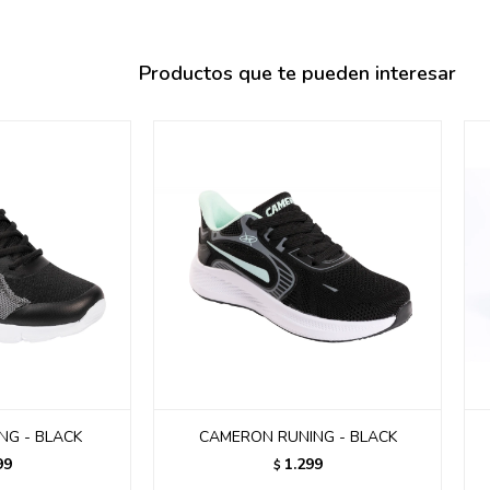
095900358
095409228
Productos que te pueden interesar
095900359
095101550
095900383
095900383
095900354
NG - BLACK
CAMERON RUNING - BLACK
99
1.299
$