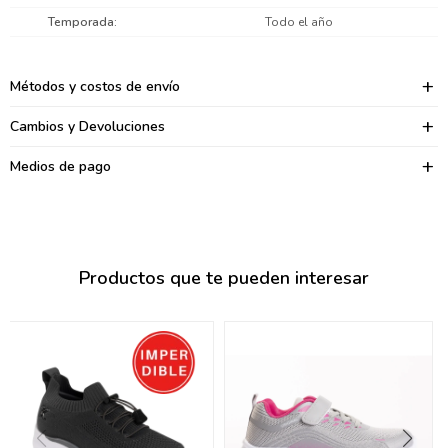
095900374
Temporada
Todo el año
095900376
Métodos y costos de envío
097080133
Cambios y Devoluciones
096433997
Medios de pago
095101509
097541983
094841050
Productos que te pueden interesar
095660015
095900341
097053671
095272924