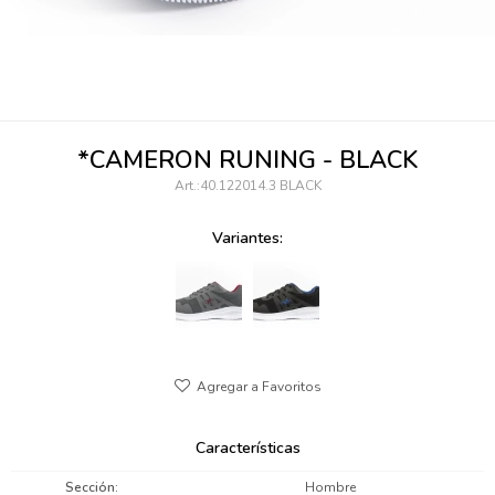
095900346
094499984
097538242
*CAMERON RUNING - BLACK
095102131
40.122014.3 BLACK
095900371
Variantes:
095900382
095900344
094499894
095900361
Características
095900369
Sección
Hombre