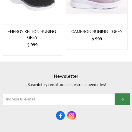
095900358
095409228
LENERGY KELTON RUNING -
CAMERON RUNING - GREY
095900359
GREY
999
$
999
$
095101550
095900383
095900383
Newsletter
095900354
¡Suscribite y recibí todas nuestras novedades!

