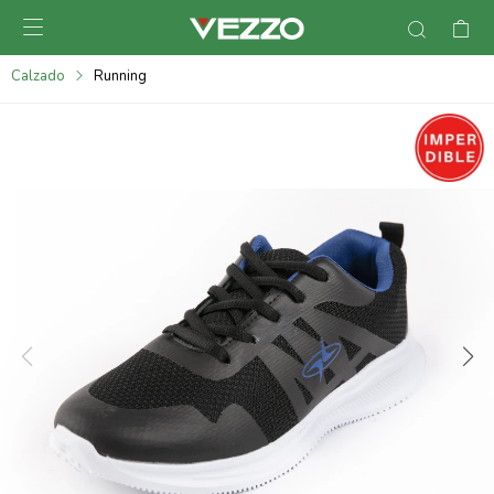

095900378
Calzado
Running
095900365
095900383
095305135
095271242
095900355
095900340
095900372
095101429
095277079