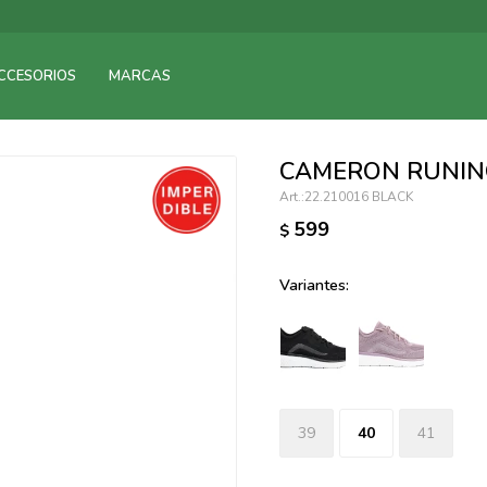
095900375
CCESORIOS
MARCAS
095900378
095900365
095900383
CAMERON RUNIN
095305135
22.210016 BLACK
095271242
599
$
095900355
095900340
Variantes:
095900372
095101429
095277079
095900346
094499984
39
40
41
097538242
095102131