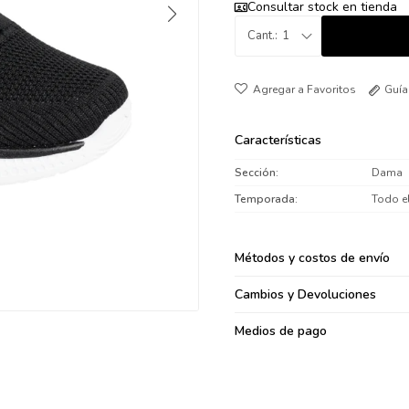
Consultar stock en tienda
095900371
1
095900382
095900344
094499894
Guía
095900361
095900369
Características
095900374
Sección
Dama
095900376
Temporada
Todo e
097080133
096433997
Métodos y costos de envío
095101509
097541983
Cambios y Devoluciones
094841050
Medios de pago
095660015
095900341
097053671
095272924