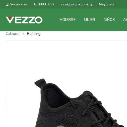
Sucursales
0800 8557
info@vezzo.com.uy
Mayorista
HOMBRE
MUJER
NIÑOS
A
Calzado
Running