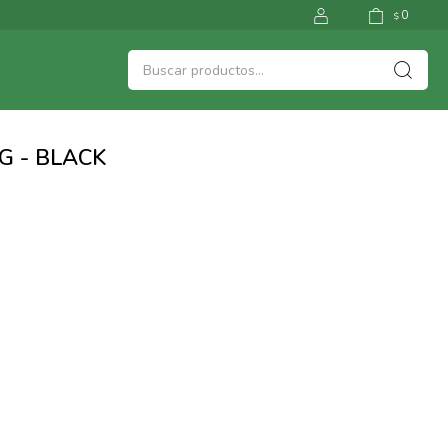
0
$
G - BLACK