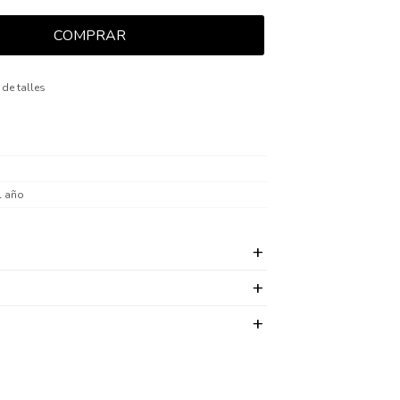
COMPRAR
 de talles
l año