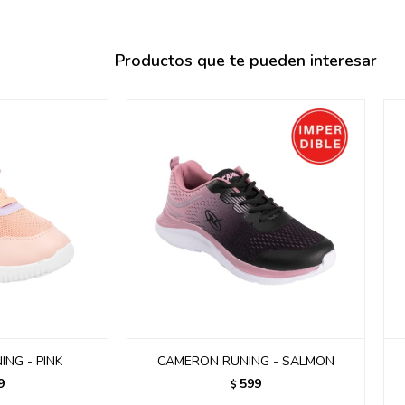
095900358
095409228
Productos que te pueden interesar
095900359
095101550
095900383
095900383
095900354
ING - PINK
CAMERON RUNING - SALMON
9
599
$