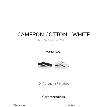
095900346
094499984
097538242
CAMERON COTTON - WHITE
095102131
76.222012D WHITE
095900371
Variantes:
095900382
095900344
094499894
095900361
Características
095900369
Sección
Niño