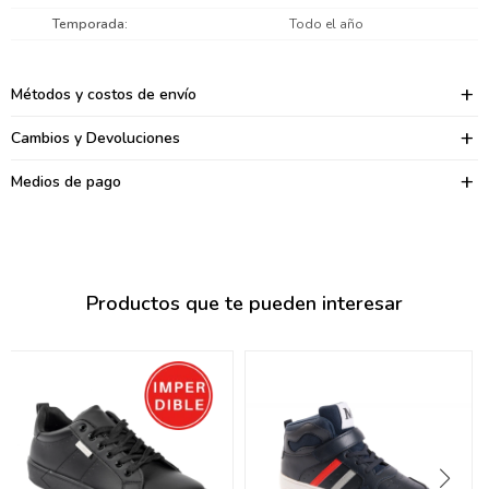
095900374
Temporada
Todo el año
095900376
Métodos y costos de envío
097080133
Cambios y Devoluciones
096433997
Medios de pago
095101509
097541983
094841050
Productos que te pueden interesar
095660015
095900341
097053671
095272924