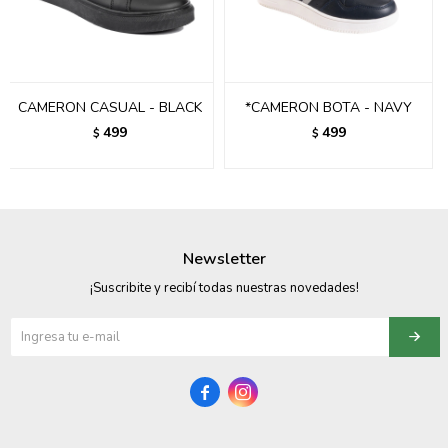
095900358
095409228
CAMERON CASUAL - BLACK
*CAMERON BOTA - NAVY
095900359
499
499
$
$
095101550
095900383
095900383
Newsletter
095900354
¡Suscribite y recibí todas nuestras novedades!

