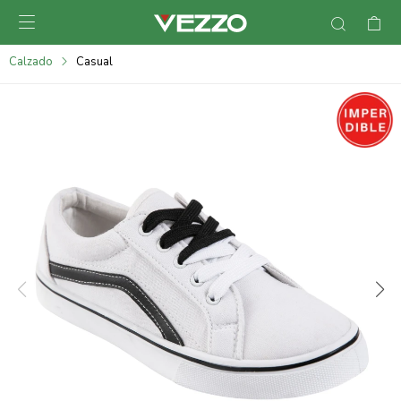

095900378
Calzado
Casual
095900365
095900383
095305135
095271242
095900355
095900340
095900372
095101429
095277079