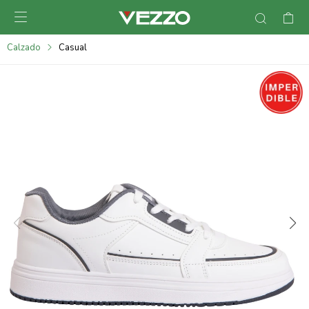

095900378
Calzado
Casual
095900365
095900383
095305135
095271242
095900355
095900340
095900372
095101429
095277079