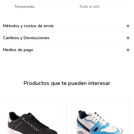
095900374
Temporada
Todo el año
095900376
Métodos y costos de envío
097080133
Cambios y Devoluciones
096433997
Medios de pago
095101509
097541983
094841050
Productos que te pueden interesar
095660015
095900341
097053671
095272924