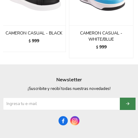
095900358
095409228
CAMERON CASUAL - BLACK
CAMERON CASUAL -
095900359
WHITE/BLUE
999
$
999
$
095101550
095900383
095900383
Newsletter
095900354
¡Suscribite y recibí todas nuestras novedades!

