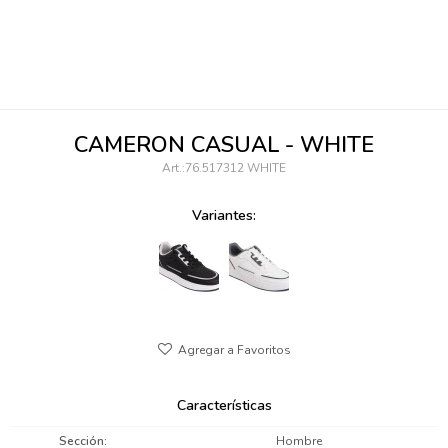
095900346
094499984
097538242
CAMERON CASUAL - WHITE
095102131
76.517312 WHITE
095900371
Variantes:
095900382
095900344
094499894
095900361
Características
095900369
Sección
Hombre